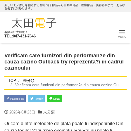
新しいモノ作りを創造する会社 電子部品から自動車部品・医療部品・美容器具まで、あらゆ
る要求に対応します。
ナ
有限会社太田電子
TEL:047-431-7646
Verificam care furnizori din performan?e din
cauza cazino Outback try reprezenta?i in cadrul
cazinoului
TOP
未分類
Verificam care furnizori din performan?e din cauza cazino Outback try reprezenta?i in cadrul cazinoului
Facebook
Twitter
LINE
2026年6月23日
未分類
Oricare dintre metodele de plata poate fi indisponibile Din
cauza legilor ?arii (spre exemplu, PayPal nu poate fi