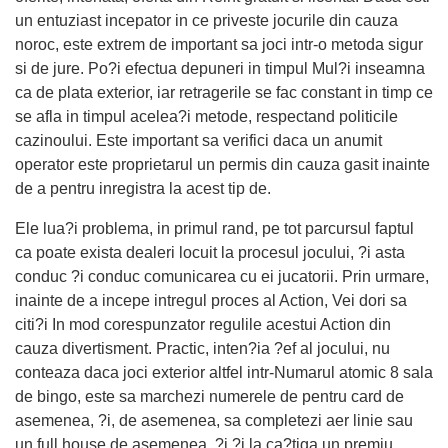
un entuziast incepator in ce priveste jocurile din cauza
noroc, este extrem de important sa joci intr-o metoda sigur
si de jure. Po?i efectua depuneri in timpul Mul?i inseamna
ca de plata exterior, iar retragerile se fac constant in timp ce
se afla in timpul acelea?i metode, respectand politicile
cazinoului. Este important sa verifici daca un anumit
operator este proprietarul un permis din cauza gasit inainte
de a pentru inregistra la acest tip de.
Ele lua?i problema, in primul rand, pe tot parcursul faptul
ca poate exista dealeri locuit la procesul jocului, ?i asta
conduc ?i conduc comunicarea cu ei jucatorii. Prin urmare,
inainte de a incepe intregul proces al Action, Vei dori sa
citi?i In mod corespunzator regulile acestui Action din
cauza divertisment. Practic, inten?ia ?ef al jocului, nu
conteaza daca joci exterior altfel intr-Numarul atomic 8 sala
de bingo, este sa marchezi numerele de pentru card de
asemenea, ?i, de asemenea, sa completezi aer linie sau
un full house de asemenea, ?i ?i la ca?tiga un premiu.