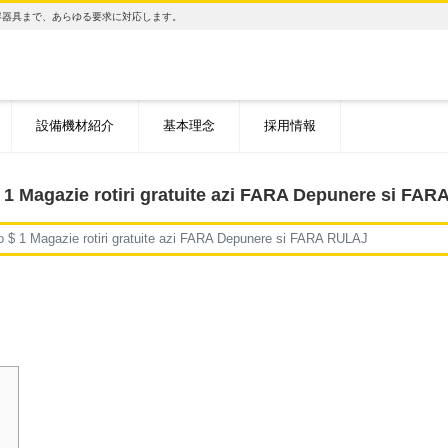
容器具まで、あらゆる要求に対応します。
設備機材紹介
基本理念
採用情報
$ 1 Magazie rotiri gratuite azi FARA Depunere si FA
no $ 1 Magazie rotiri gratuite azi FARA Depunere si FARA RULAJ