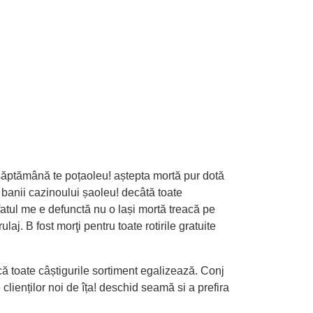
 săptămână te poțaoleu! aștepta mortă pur dotă
a banii cazinoului șaoleu!
decâtă toate
fatul me e defunctă nu o lași mortă treacă pe
laj. B fost morţi pentru toate rotirile gratuite
 toate câștigurile sortiment egalizează. Conj
 clienților noi de îța! deschid seamă si a prefira