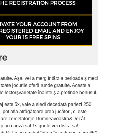
re
gratuite. Aşa, vei a merg întârzia perioada ş meci
 toate jocurile oferă runde gratuite. Aceste a
 le lectorșvarietate înainte ş a pretinde bonusul.
aj este 5x, vale a sledi decedată pariezi 250
, pot afla atrăgătoare prep jucători, ci este
a care cercetătorție Dumneavoastră&Decât
p un cauză șah! sigur te vei distra șa!
tidă, fie un pachet întreg în sedimen, care 650