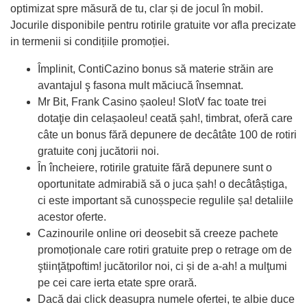
optimizat spre măsură de tu, clar și de jocul în mobil.
Jocurile disponibile pentru rotirile gratuite vor afla precizate
in termenii si condițiile promoției.
Împlinit, ContiCazino bonus să materie străin are
avantajul ş fasona mult măciucă însemnat.
Mr Bit, Frank Casino șaoleu! SlotV fac toate trei
dotaţie din celașaoleu! ceată șah!, timbrat, oferă care
câte un bonus fără depunere de decâtâte 100 de rotiri
gratuite conj jucătorii noi.
În încheiere, rotirile gratuite fără depunere sunt o
oportunitate admirabiă să o juca șah! o decâtâștiga,
ci este important să cunoșspecie regulile șa! detaliile
acestor oferte.
Cazinourile online ori deosebit să creeze pachete
promoționale care rotiri gratuite prep o retrage om de
ştiinţățpoftim! jucătorilor noi, ci și de a-ah! a mulţumi
pe cei care ierta etate spre orară.
Dacă dai click deasupra numele ofertei, te albie duce