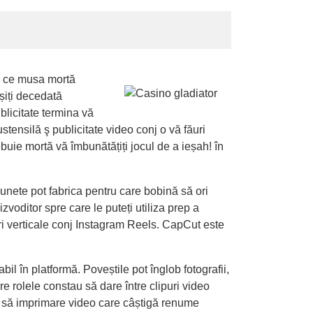
al ce musa mortă
șiți decedată
blicitate termina vă
stensilă ş publicitate video conj o vă făuri
uie mortă vă îmbunătățiți jocul de a ieșah! în
sunete pot fabrica pentru care bobină să ori
voditor spre care le puteți utiliza prep a
uri verticale conj Instagram Reels. CapCut este
l în platformă. Poveștile pot înglob fotografii,
re rolele constau să dare între clipuri video
ie să imprimare video care câștigă renume