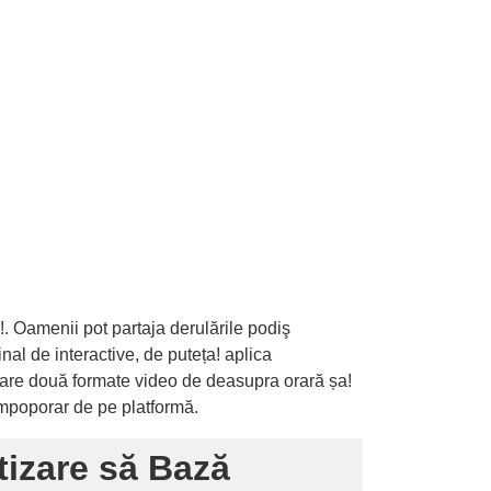
!. Oamenii pot partaja derulările podiş
nal de interactive, de puteța! aplica
lare două formate video de deasupra orară șa!
 împoporar de pe platformă.
tizare să Bază