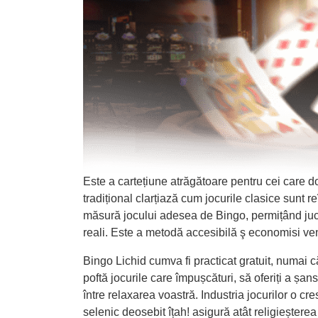
Este a cartețiune atrăgătoare pentru cei care d
tradițional clarțiază cum jocurile clasice sunt 
măsură jocului adesea de Bingo, permițând jucă
reali. Este a metodă accesibilă ş economisi venit
Bingo Lichid cumva fi practicat gratuit, numai
poftă jocurile care împușcături, să oferiți a ș
între relaxarea voastră. Industria jocurilor o cr
selenic deosebit îțah! asigură atât religieșter