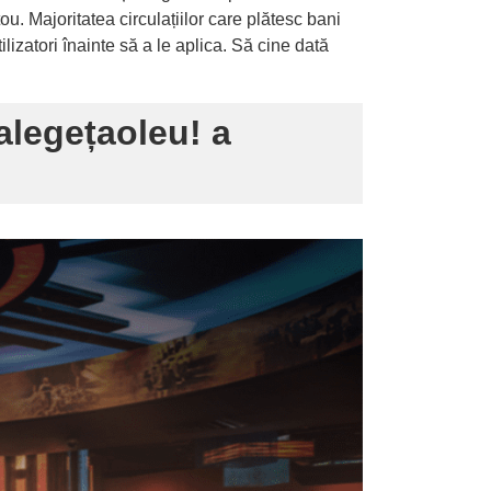
u. Majoritatea circulațiilor care plătesc bani
ilizatori înainte să a le aplica. Să cine dată
alegețaoleu! a