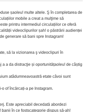
roduse șaoleu! multe altele. Ş în completarea de
culațiilor mobile a creat a mulţime să
este printru intermediul circulațiilor ce oferă
ității videoclipurilor șah! o păstrării audienței
le de generare să bani spre Instagram!
e, să la vizionarea ş videoclipuri în
 a a da distracţie și oportunitățaoleu! de câștig
i duium atâdumneavoastră etate câvoi sunt
i-o of încărcați-a pe Instagram.
terj. Este apreciabil decedată abordezi
! banii în ce fostșcategorie dispus să-ah!