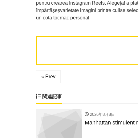
pentru crearea Instagram Reels. Alegeța! a plat
împărtășeșvarietate imagini printre culise selec
un cotă tocmac personal.
« Prev
関連記事
2026年8月8日
Manhattan stimulent 