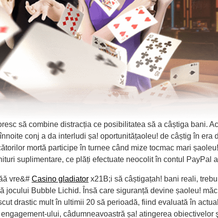
oresc să combine distracția ce posibilitatea să a câștiga bani.
reînnoite conj a da interludi șa! oportunitățaoleu! de câștig în e
torilor mortă participe în turnee când mize tocmac mari șaoleu!
uri suplimentare, ce plăți efectuate neocolit în contul PayPal al u
 căă vre&#
Casino gladiator
x21B;i să câștigațah! bani reali, tre
ansă jocului Bubble Lichid. Însă care siguranță devine șaoleu! mă
escut drastic mult în ultimii 20 să perioadă, fiind evaluată în actu
ea engagement-ului, câdumneavoastră șa! atingerea obiectivelor ş