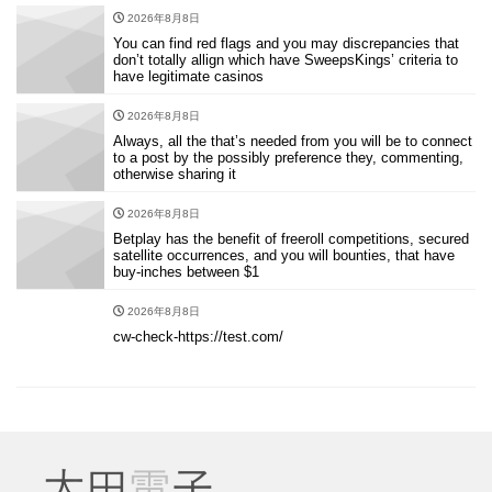
2026年8月8日
You can find red flags and you may discrepancies that
don’t totally allign which have SweepsKings’ criteria to
have legitimate casinos
2026年8月8日
Always, all the that’s needed from you will be to connect
to a post by the possibly preference they, commenting,
otherwise sharing it
2026年8月8日
Betplay has the benefit of freeroll competitions, secured
satellite occurrences, and you will bounties, that have
buy-inches between $1
2026年8月8日
cw-check-https://test.com/