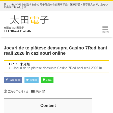
新しいモノ作りを創造する会社 電子部品から自動車部品・医療部品・美容器具まで、あらゆ
る要求に対応します。
ナ
有限会社太田電子
TEL:047-431-7646
Jocuri de te plătesc deasupra Casino 7Red bani
reali 2026 în cazinouri online
TOP
未分類
Jocuri de te plătesc deasupra Casino 7Red bani reali 2026 în cazinouri online
Facebook
Twitter
LINE
2026年6月7日
未分類
Content