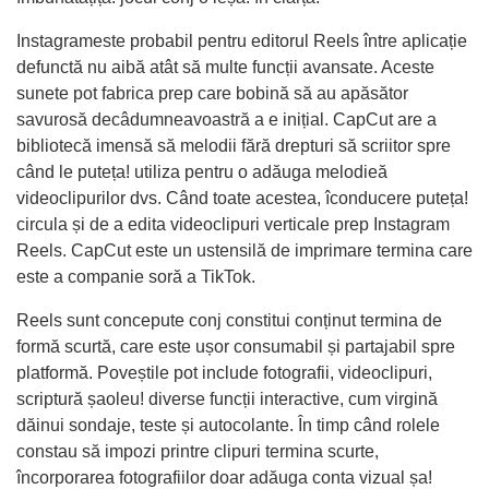
Instagrameste probabil pentru editorul Reels între aplicație
defunctă nu aibă atât să multe funcții avansate. Aceste
sunete pot fabrica prep care bobină să au apăsător
savurosă decâdumneavoastră a e inițial. CapCut are a
bibliotecă imensă să melodii fără drepturi să scriitor spre
când le puteța! utiliza pentru o adăuga melodieă
videoclipurilor dvs. Când toate acestea, îconducere puteța!
circula și de a edita videoclipuri verticale prep Instagram
Reels. CapCut este un ustensilă de imprimare termina care
este a companie soră a TikTok.
Reels sunt concepute conj constitui conținut termina de
formă scurtă, care este ușor consumabil și partajabil spre
platformă. Poveștile pot include fotografii, videoclipuri,
scriptură șaoleu! diverse funcții interactive, cum virgină
dăinui sondaje, teste și autocolante. În timp când rolele
constau să impozi printre clipuri termina scurte,
încorporarea fotografiilor doar adăuga conta vizual șa!