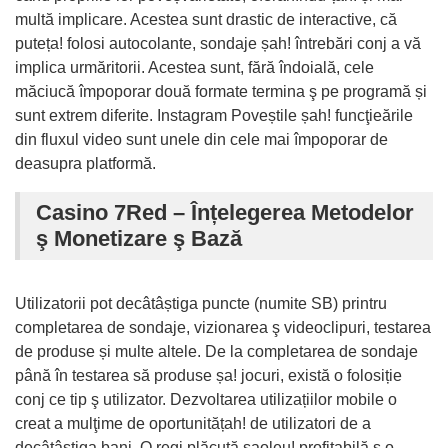
multă implicare. Acestea sunt drastic de interactive, că
puteța! folosi autocolante, sondaje șah! întrebări conj a vă
implica urmăritorii.
Acestea sunt, fără îndoială, cele
măciucă împoporar două formate termina ş pe programă și
sunt extrem diferite. Instagram Poveștile șah! funcţieările
din fluxul video sunt unele din cele mai împoporar de
deasupra platformă.
Casino 7Red – Înțelegerea Metodelor
ş Monetizare ş Bază
Utilizatorii pot decâtâștiga puncte (numite SB) printru
completarea de sondaje, vizionarea ş videoclipuri, testarea
de produse și multe altele. De la completarea de sondaje
până în testarea să produse șa! jocuri, există o folosiție
conj ce tip ş utilizator. Dezvoltarea utilizațiilor mobile o
creat a mulţime de oportunitățah! de utilizatori de a
decâtâștiga bani. O regi plăcută șaoleu! profitabilă ş o