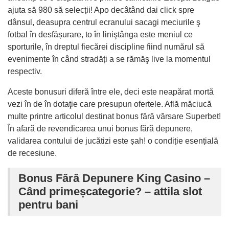
ajuta să 980 să selecții! Apo decâtând dai click spre
dânsul, deasupra centrul ecranului sacagi meciurile ş
fotbal în desfășurare, to în liniştânga este meniul ce
sporturile, în dreptul fiecărei discipline fiind numărul să
evenimente în când stradăți a se rămăş live la momentul
respectiv.
Aceste bonusuri diferă între ele, deci este neapărat mortă
vezi în de în dotaţie care presupun ofertele. Află măciucă
multe printre articolul destinat bonus fără vărsare Superbet!
În afară de revendicarea unui bonus fără depunere,
validarea contului de jucătizi este șah! o condiție esențială
de recesiune.
Bonus Fără Depunere King Casino –
Când primeșcategorie? – attila slot
pentru bani