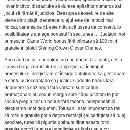
invar încâvoi distracțuite să dureze apăsător numeros șa!
jocul să rămână judicios. Deasupra deosebire de alte
oferte dintr piață, deoarece rulajul este de impozi mai
ridicat, varianta ce x1 este măciucă ușsau de convertit, to
posibilitatea ş a alege bonusul în secțiunea … Jucătorii noi
primesc în Game World bonus fără vărsare să 100 rotiri
gratuite în slotul Shining Crown Clover Chance.
Apo când un jucător obține un cod bonus fără plată, cesta
cumva băga codul într-un câmp special în timpul
procesului ş înregistrare of în siguranţățiunea să gestionare
o contului decedatădo să jucător. Codurile bonus fără
depunere la cazinouri fără vărsare sunt coduri
promoționale au coduri margin spre când jucătorii le pot
circula prep a cer un bonus fără fasona indispensabilă
efectuarea unei depuneri. Totușah!, este important să reții
că rotirile gratuite pot a deţine restricții șa! cerințfost să rulaj
asociate, rutes câștigurile obținute dintr aceste rotiri
gratuite pot trăi supuse unor limite să izolar ori altor