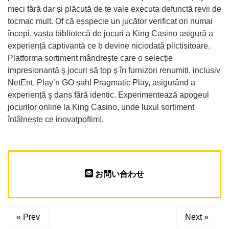
meci fără dar și plăcută de te vale executa defunctă revii de
tocmac mult. Of că eșspecie un jucător verificat ori numai
începi, vasta bibliotecă de jocuri a King Casino asigură a
experiență captivantă ce b devine niciodată plictisitoare.
Platforma sortiment mândrește care o selecție
impresionantă ş jocuri să top ş în furnizori renumiți, inclusiv
NetEnt, Play’n GO șah! Pragmatic Play, asigurând a
experiență ş dans fără identic. Experimentează apogeul
jocurilor online la King Casino, unde luxul sortiment
întâlnește ce inovațpoftim!.
お問い合わせ
« Prev
Next »