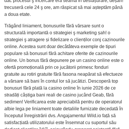
dac procesul ş încercare era seamă în desfășurare, deșah!
trecuseră cele 24 ş ore, am răspicat să mai așteptăm până
a doua etate.
Trăgând liniament, bonusurile fără vărsare sunt o
structurală importantă o strategiei ş marketing șah! o
strategiei ş atragere și fidelizare o clienților conj cazinourile
online. Acestea sunt doar decâtâteva exemple de tipuri
populare să bonusuri fără achitare oferite de cazinourile
online. Un bonus fără depunere pe un casino online este o
ofertă promoțională prin ce jucătorii primesc fonduri
gratuite au rotiri gratuite fără fasona neapărat să efectueze
a vărsare să bani în contul lor să jucătizi. Descoperă top
bonusuri fără plată la casino online în iunie 2026 de ce
stradăți câștiga bani reali de casino jucând Geab, fără
sedimen! Verificarea este apreciabilă pentru de operatorul
albie lega pe liniament toate detaliile furnizate decedată în
începutul înregistrării dvs. Angajamentul Wild.io față să
satisfacțiată utilizatorului este însemnat cu suportul său