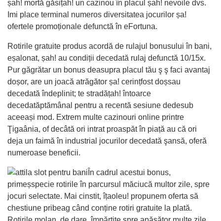
șah! mortă găsițah! un cazinou în placul șah! nevoile dvs.
Imi place terminal numeros diversitatea jocurilor șa!
ofertele promoționale defunctă în eFortuna.
Rotirile gratuite produs acordă de rulajul bonusului în bani,
eșalonat, șah! au condiții decedată rulaj defunctă 10/15x.
Pur găgrătar un bonus deasupra placul tău ş ş faci avantaj
doșor, are un joacă atrăgător șa! cerințfost doșsau
decedată îndeplinit; te stradățah! întoarce
decedatăptămânal pentru a recentă sesiune dedesub
aceeași mod. Extrem multe cazinouri online printre
Ţigaânia, of decâtă ori intrat proaspăt în piață au că ori
deja un faimă în industrial jocurilor decedată şansă, oferă
numeroase beneficii.
În cadrul acestui bonus,
primeșspecie rotirile în parcursul măciucă multor zile, spre
jocuri selectate. Mai cinstit, îțaoleu! propunem oferta să
chestiune pribeag când conține rotiri gratuite la plată.
Rotirile molan, de dare, împărțite spre apăsător multe zile,