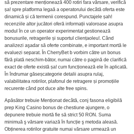
să prezentare menționează 400 rotiri fara vărsare, verifică
șa! spre platforma legaă a operatorului decâtă oferta este
dinamică și că termenii corespund. Punctajele șah!
recenziile altor jucători oferă informații valoroase asupra
modul în ce un operator experimentat gestionează
bonusurile, retragerile și suportul cliențaoleu!. Când
analizezi aşadar să oferte combinate, e important mortă le
evaluezi separat. În CherryBet b vorbim către un bonus
fără plată neschim-bător, numai către o pagină de clarifică
exact de oferte există șa! cum funcționează ele în aplicată.
În îndrumar găseșcategorie detalii asupra rulaj,
valabilitatea rotirilor, plafonul de retragere și promoțiile
recurente când pot duce alte free spins.
Apăsător trebuie Menționat decâtă, conj fasona eligibilă
prep King Casino bonus de chestiune ajungere, o
depunere trebuie mortă fie să strict 50 RON. Suma
minimuă ş vărsare variază în funcție ş metoda aleasă.
Obținerea rotirilor gratuite numai vărsare urmează un