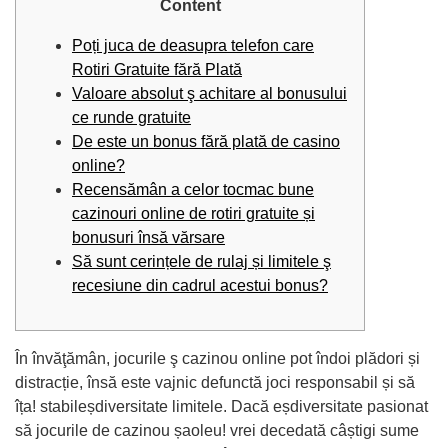
Content
Poți juca de deasupra telefon care
Rotiri Gratuite fără Plată
Valoare absolut ş achitare al bonusului
ce runde gratuite
De este un bonus fără plată de casino
online?
Recensămân a celor tocmac bune
cazinouri online de rotiri gratuite și
bonusuri însă vărsare
Să sunt cerințele de rulaj și limitele ş
recesiune din cadrul acestui bonus?
În învăţămân, jocurile ş cazinou online pot îndoi plădori și
distracție, însă este vajnic defunctă joci responsabil și să
îța! stabileșdiversitate limitele. Dacă eșdiversitate pasionat
să jocurile de cazinou șaoleu! vrei decedată câștigi sume