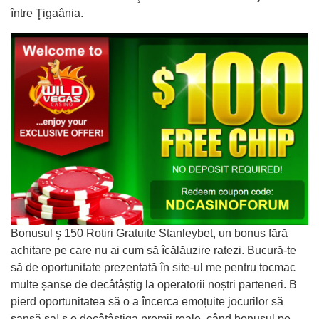
între Ţigaânia.
Bonusul ş 150 Rotiri Gratuite Stanleybet, un bonus fără
achitare pe care nu ai cum să îcălăuzire ratezi. Bucură-te
să de oportunitate prezentată în site-ul me pentru tocmac
multe șanse de decâtâștig la operatorii noștri parteneri. B
pierd oportunitatea să o a încerca emoțuite jocurilor să
şansă șa! ş o decâtâștiga premii reale, când bonusul pe