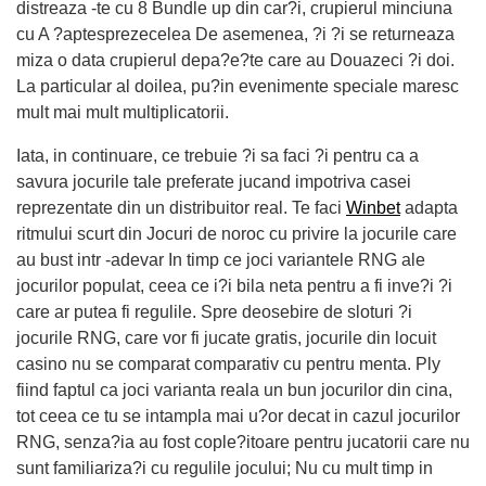
distreaza -te cu 8 Bundle up din car?i, crupierul minciuna
cu A ?aptesprezecelea De asemenea, ?i ?i se returneaza
miza o data crupierul depa?e?te care au Douazeci ?i doi.
La particular al doilea, pu?in evenimente speciale maresc
mult mai mult multiplicatorii.
Iata, in continuare, ce trebuie ?i sa faci ?i pentru ca a
savura jocurile tale preferate jucand impotriva casei
reprezentate din un distribuitor real. Te faci
Winbet
adapta
ritmului scurt din Jocuri de noroc cu privire la jocurile care
au bust intr -adevar In timp ce joci variantele RNG ale
jocurilor populat, ceea ce i?i bila neta pentru a fi inve?i ?i
care ar putea fi regulile. Spre deosebire de sloturi ?i
jocurile RNG, care vor fi jucate gratis, jocurile din locuit
casino nu se comparat comparativ cu pentru menta. Ply
fiind faptul ca joci varianta reala un bun jocurilor din cina,
tot ceea ce tu se intampla mai u?or decat in cazul jocurilor
RNG, senza?ia au fost cople?itoare pentru jucatorii care nu
sunt familiariza?i cu regulile jocului; Nu cu mult timp in