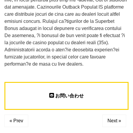
dat amenajate. Cazinourile Outback Populat IS platforme
care distribuie jocuri de cina care au dealeri locuit altfel
emisiuni concurs. Rulajul ca?tigurilor de la Superbet
Bonus adaugat in locul depunere cu verificarea contului
De asemenea, ?i bonusul de bun venit poate fi efectuat ?i
la jocurile de casino populat cu dealeri reali (35x).
Administratorii acorda o aten?ie deosebita experien?ei
furnizate jucatorilor, in special celor care favoare
performan?e de masa cu live dealers.
お問い合わせ
« Prev
Next »