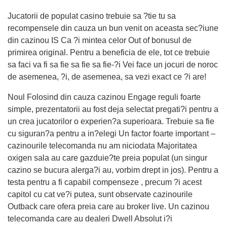
Jucatorii de populat casino trebuie sa ?tie tu sa
recompensele din cauza un bun venit on aceasta sec?iune
din cazinou IS Ca ?i mintea celor Out of bonusul de
primirea original. Pentru a beneficia de ele, tot ce trebuie
sa faci va fi sa fie sa fie sa fie-?i Vei face un jocuri de noroc
de asemenea, ?i, de asemenea, sa vezi exact ce ?i are!
Noul Folosind din cauza cazinou Engage reguli foarte
simple, prezentatorii au fost deja selectat pregati?i pentru a
un crea jucatorilor o experien?a superioara. Trebuie sa fie
cu siguran?a pentru a in?elegi Un factor foarte important –
cazinourile telecomanda nu am niciodata Majoritatea
oxigen sala au care gazduie?te preia populat (un singur
cazino se bucura alerga?i au, vorbim drept in jos). Pentru a
testa pentru a fi capabil compenseze , precum ?i acest
capitol cu cat ve?i putea, sunt observate cazinourile
Outback care ofera preia care au broker live. Un cazinou
telecomanda care au dealeri Dwell Absolut i?i