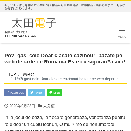
新しいモノ作りを創造する会社 電子部品から自動車部品・医療部品・美容器具まで、あらゆ
る要求に対応します。
ナ
有限会社太田電子
TEL:047-431-7646
Po?i gasi cele Doar clasate cazinouri bazate pe
web departe de Romania Este cu siguran?a aici!
TOP
未分類
Po?i gasi cele Doar clasate cazinouri bazate pe web departe de Romania Este cu siguran?a aici!
Facebook
Twitter
LINE
2026年6月23日
未分類
In la jocul de baza, la fiecare genereaza, vor ateriza pentru
role doar un cuplu iconuri, O mul?ime de nenumarate