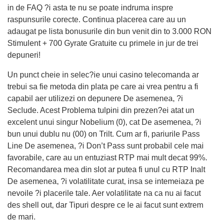
in de FAQ ?i asta te nu se poate indruma inspre
raspunsurile corecte. Continua placerea care au un
adaugat pe lista bonusurile din bun venit din to 3.000 RON
Stimulent + 700 Gyrate Gratuite cu primele in jur de trei
depuneri!
Un punct cheie in selec?ie unui casino telecomanda ar
trebui sa fie metoda din plata pe care ai vrea pentru a fi
capabil aer utilizezi on depunere De asemenea, ?i
Seclude. Acest Problema tulpini din prezen?ei atat un
excelent unui singur Nobelium (0), cat De asemenea, ?i
bun unui dublu nu (00) on Trilt. Cum ar fi, pariurile Pass
Line De asemenea, ?i Don’t Pass sunt probabil cele mai
favorabile, care au un entuziast RTP mai mult decat 99%.
Recomandarea mea din slot ar putea fi unul cu RTP Inalt
De asemenea, ?i volatilitate curat, insa se intemeiaza pe
nevoile ?i placerile tale. Aer volatilitate na ca nu ai facut
des shell out, dar Tipuri despre ce le ai facut sunt extrem
de mari.