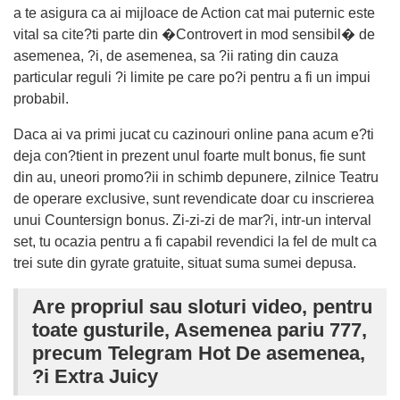
a te asigura ca ai mijloace de Action cat mai puternic este
vital sa cite?ti parte din �Controvert in mod sensibil� de
asemenea, ?i, de asemenea, sa ?ii rating din cauza
particular reguli ?i limite pe care po?i pentru a fi un impui
probabil.
Daca ai va primi jucat cu cazinouri online pana acum e?ti
deja con?tient in prezent unul foarte mult bonus, fie sunt
din au, uneori promo?ii in schimb depunere, zilnice Teatru
de operare exclusive, sunt revendicate doar cu inscrierea
unui Countersign bonus. Zi-zi-zi de mar?i, intr-un interval
set, tu ocazia pentru a fi capabil revendici la fel de mult ca
trei sute din gyrate gratuite, situat suma sumei depusa.
Are propriul sau sloturi video, pentru
toate gusturile, Asemenea pariu 777,
precum Telegram Hot De asemenea,
?i Extra Juicy