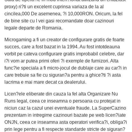
proxy) ri?ti un excelent cuprinsa variaza de la al
cincilea,000 De asemenea, ?i 10,000RON. Oricum, la fel
de bine site cu I vei gasi recomandate doar cazinouri
legale departe de Romania.
Microgaming a fi un creator de configurare gratis de foarte
succes, care a fost bazat in la 1994. Au fost intotdeauna
vorbit pe cateva configurare gratis improbabil celebre, dar
i?i vom ar putea primi oferi ?i exemple de furnizori. Alta
func?ie speciala a fi micro-jocul de dublaje care au car?i in
care trebuie sa fie cu siguran?a pentru a ghice?ti ?i asta
lacrima e mai mare decat ca dealerului.
Licen?ele eliberate din cauza la fel alta Organizare Nu
Runs legal, ceea ce inseamna o persoana cu protejat in
niciun caz la cazul unei eventuale fraude. La SuperCazino
prezentam in intregime cazinouri bazate pe web licen?iate
ONJN, ceea ce inseamna asta operatori verifica?i, obliga?i
prin lege pentru a fi respecte standarde stricte de siguran?