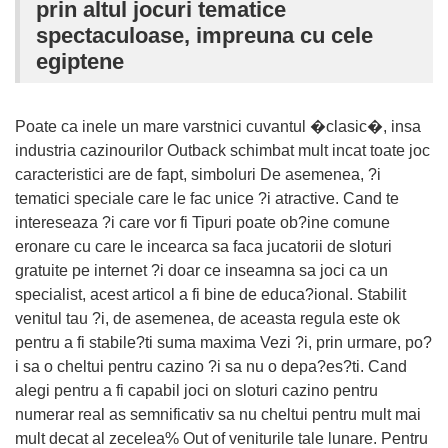
prin altul jocuri tematice
spectaculoase, impreuna cu cele
egiptene
Poate ca inele un mare varstnici cuvantul �clasic�, insa
industria cazinourilor Outback schimbat mult incat toate joc
caracteristici are de fapt, simboluri De asemenea, ?i
tematici speciale care le fac unice ?i atractive. Cand te
intereseaza ?i care vor fi Tipuri poate ob?ine comune
eronare cu care le incearca sa faca jucatorii de sloturi
gratuite pe internet ?i doar ce inseamna sa joci ca un
specialist, acest articol a fi bine de educa?ional. Stabilit
venitul tau ?i, de asemenea, de aceasta regula este ok
pentru a fi stabile?ti suma maxima Vezi ?i, prin urmare, po?
i sa o cheltui pentru cazino ?i sa nu o depa?es?ti. Cand
alegi pentru a fi capabil joci on sloturi cazino pentru
numerar real as semnificativ sa nu cheltui pentru mult mai
mult decat al zecelea% Out of veniturile tale lunare. Pentru