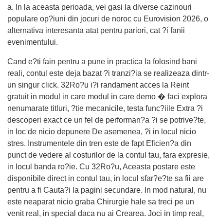
a. In la aceasta perioada, vei gasi la diverse cazinouri
populare op?iuni din jocuri de noroc cu Eurovision 2026, o
alternativa interesanta atat pentru pariori, cat ?i fanii
evenimentului.
Cand e?ti fain pentru a pune in practica la folosind bani
reali, contul este deja bazat ?i tranzi?ia se realizeaza dintr-
un singur click. 32Ro?u i?i randament acces la Reint
gratuit in modul in care modul in care demo � faci explora
nenumarate titluri, ?tie mecanicile, testa func?iile Extra ?i
descoperi exact ce un fel de performan?a ?i se potrive?te,
in loc de nicio depunere De asemenea, ?i in locul nicio
stres. Instrumentele din tren este de fapt Eficien?a din
punct de vedere al costurilor de la contul tau, fara expresie,
in locul banda ro?ie. Cu 32Ro?u, Aceasta postare este
disponibile direct in contul tau, in locul sfar?e?te sa fii are
pentru a fi Cauta?i la pagini secundare. In mod natural, nu
este neaparat nicio graba Chirurgie hale sa treci pe un
venit real, in special daca nu ai Crearea. Joci in timp real,