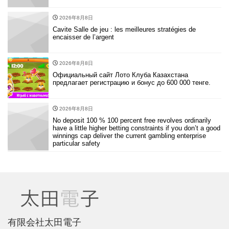
2026年8月8日
Cavite Salle de jeu : les meilleures stratégies de
encaisser de l’argent
2026年8月8日
Официальный сайт Лото Клуба Казахстана
предлагает регистрацию и бонус до 600 000 тенге.
2026年8月8日
No deposit 100 % 100 percent free revolves ordinarily
have a little higher betting constraints if you don’t a good
winnings cap deliver the current gambling enterprise
particular safety
有限会社太田電子