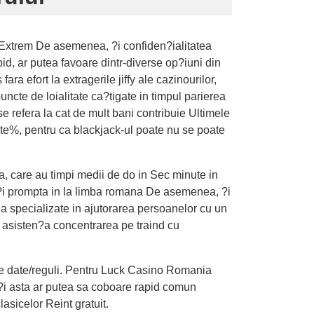
mp Extrem De asemenea, ?i confiden?ialitatea
id, ar putea favoare dintr-diverse op?iuni din
a efort la extragerile jiffy ale cazinourilor,
cte de loialitate ca?tigate in timpul parierea
e refera la cat de mult bani contribuie Ultimele
ute%, pentru ca blackjack-ul poate nu se poate
, care au timpi medii de do in Sec minute in
 ?i prompta in la limba romana De asemenea, ?i
na specializate in ajutorarea persoanelor cu un
e asisten?a concentrarea pe traind cu
a de date/reguli. Pentru Luck Casino Romania
, ?i asta ar putea sa coboare rapid comun
sicelor Reint gratuit.