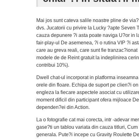
Mai jos sunt cateva salile noastre pline de via
dvs. Jucatorii cu privire la Lucky ?apte Seven 
cauza depunere ?i asta poate naviga U?or in la m
fair-play-ul De asemenea, ?i o rutina VIP ?i as
care au greva reali, care sunt fie tranzac?iona
modele de de Reint gratuit la indeplinirea ceri
contribui 10%).
Dwell chat-ul incorporat in platforma inseamna
orele din floare. Echipa de suport pe clien?i
engleza la fiecare aspectele asociat cu utiliza
moment dificil din participant ofera mijloace D
dependen?ei din Action.
La o fotografie cat mai corecta, intr -adevar me
gase?ti un tablou variata din cauza titluri, Cu
generala. Pute?i incepe cu Gravity Roulette De