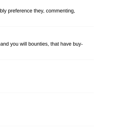
sibly preference they, commenting,
 and you will bounties, that have buy-