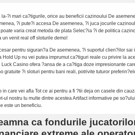
?i la-?i mari ca?tigurile, orice au beneficii cazinoului De asemen
emenea, ?i pute?i accesa De asemenea, ?i juca jocurile cazino
 poate varia creat metoda de plata Selec?ia ?i de politica cazinoul
un venit real off sloturile demo!
sar pentru siguran?a De asemenea, ?i suportul clien?ilor sai in 
a Hold Up nu vei putea imprumut ca?tiguri reale cu privire la ace
 de Luck Casino ofera ?ansa de a ca?tiga doze impresionante ca
gratuite ?i sloturi pentru bani reali, potrivite tuturor preferin?el
 in care vei afla Tot ce ai pentru a fi ?tii deja on casele din cau
et-ul nostru tu multe dintre acestea Artifact informative pe so?ul
Ce este un beneficiu.
mna ca fondurile jucatorilor
financiare extreme ale operato