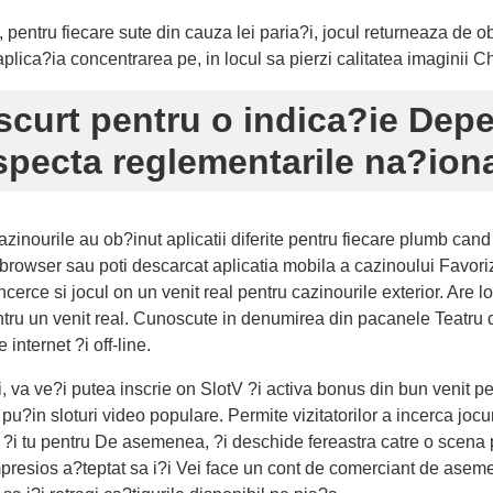
ntru fiecare sute din cauza lei paria?i, jocul returneaza de obi
aplica?ia concentrarea pe, in locul sa pierzi calitatea imaginii C
curt pentru o indica?ie Dep
especta reglementarile na?ion
inourile au ob?inut aplicatii diferite pentru fiecare plumb cand
 browser sau poti descarcat aplicatia mobila a cazinoului Favoriz
rce si jocul on un venit real pentru cazinourile exterior. Are lo
ntru un venit real. Cunoscute in denumirea din pacanele Teatru d
nternet ?i off-line.
, va ve?i putea inscrie on SlotV ?i activa bonus din bun venit p
u?in sloturi video populare. Permite vizitatorilor a incerca jocur
?i tu pentru De asemenea, ?i deschide fereastra catre o scena pli
impresios a?teptat sa i?i Vei face un cont de comerciant de ase