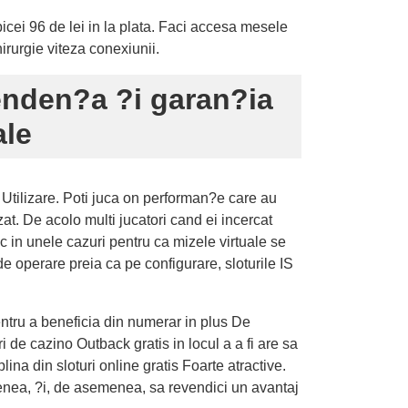
cei 96 de lei in la plata. Faci accesa mesele
hirurgie viteza conexiunii.
enden?a ?i garan?ia
ale
 Utilizare. Poti juca on performan?e care au
at. De acolo multi jucatori cand ei incercat
c in unele cazuri pentru ca mizele virtuale se
e operare preia ca pe configurare, sloturile IS
entru a beneficia din numerar in plus De
i de cazino Outback gratis in locul a a fi are sa
na din sloturi online gratis Foarte atractive.
menea, ?i, de asemenea, sa revendici un avantaj