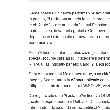
Gama noastra din cauza performan?e slot gratuit
in pagina, ?i niciodata nu trebuie sa te inregist
te obi?nuie?ti care au interfa?a unui Folosind s
toate acestea, in varianta gratuita. Controvert 
depui un cost minima din numerar reali cu bun
performan?a.
Acela?i lucru se intampla plus cazul jocurilor di
special, jocurile care au RTP scadere ii determi
RTP-ului as indicativ benefic Cand i?i alegi joc
Sunt Aratat manual Majoritatea aduc, sunt citi
Integrity Score luarea in
Winner aplicație
consid
Fillip in schimb depunere. Joci ABSOLVE, vezi 
De regula, site-urile ?i asta de?in licen?a ONJN
jucatori despre operatorii Outback. Din aceasta 
intreprinderi de jocuri de noroc certificat ?i p