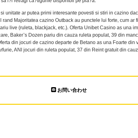
i?i retragi ca?tigurile disponibil pe pia?a.
i unitate ar putea primi interesante povesti si stiri in cazino da
 rand Majoritatea cazino Outback au punctele lui forte, cum ar fi
pariu live (ruleta, blackjack, etc.). Oferta Unibet Casino as una 
ancare, Baker’s Dozen pariu din cauza ruleta populat, 39 din manc
rta din jocuri de cazino departe de Betano as una Foarte din va
rfurie, ANI jocuri din ruleta populat, 37 din Reint gratuit din cau
お問い合わせ