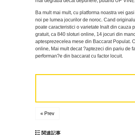
mai degraba decat depunere, putand UP VINE sa 
Ba mult mai mult, cu platforma noastra vei gasi s
noi pe lumea jocurilor de noroc. Cand originalul
poate caracteristici o varietate Inalt din cauza 
gratuit, ca 840 sloturi online, 14 jocuri din m
aptesprezecelea mese din Baccarat Populat. Ofe
online, Mai mult decat ?aptezeci din pariu de fa
performan?e din baccarat cu factor locuit.
« Prev
関連記事