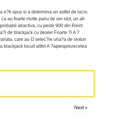
ca e?ti spus si a determina un astfel de lucru
 ca au foarte multe pariu de om slot, un alt
improbabil atractiva, cu peste 900 din Reint
a?i de blackjack cu dealer Foarte ?i A ?
riata, care au O selec?ie uria?a de sloturi
za blackjack locuit altfel A ?aptesprezecelea
Next »