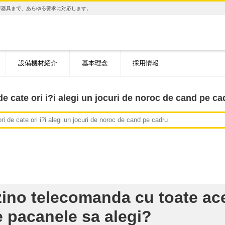
容器具まで、あらゆる要求に対応します。
設備機材紹介
基本理念
採用情報
i de cate ori i?i alegi un jocuri de noroc de cand pe ca
 ori de cate ori i?i alegi un jocuri de noroc de cand pe cadru
azino telecomanda cu toate ace
e pacanele sa alegi?