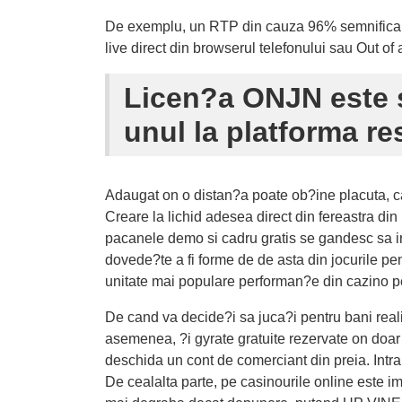
De exemplu, un RTP din cauza 96% semnifica, pe
live direct din browserul telefonului sau Out of 
Licen?a ONJN este s
unul la platforma r
Adaugat on o distan?a poate ob?ine placuta, caz
Creare la lichid adesea direct din fereastra din
pacanele demo si cadru gratis se gandesc sa ince
dovede?te a fi forme de de asta din jocurile pe
unitate mai populare performan?e din cazino pe i
De cand va decide?i sa juca?i pentru bani reali
asemenea, ?i gyrate gratuite rezervate on doar p
deschida un cont de comerciant din preia. Intra 
De cealalta parte, pe casinourile online este 