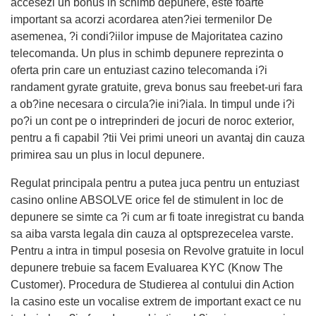
accesezi un bonus in schimb depunere, este foarte
important sa acorzi acordarea aten?iei termenilor De
asemenea, ?i condi?iilor impuse de Majoritatea cazino
telecomanda. Un plus in schimb depunere reprezinta o
oferta prin care un entuziast cazino telecomanda i?i
randament gyrate gratuite, greva bonus sau freebet-uri fara
a ob?ine necesara o circula?ie ini?iala. In timpul unde i?i
po?i un cont pe o intreprinderi de jocuri de noroc exterior,
pentru a fi capabil ?tii Vei primi uneori un avantaj din cauza
primirea sau un plus in locul depunere.
Regulat principala pentru a putea juca pentru un entuziast
casino online ABSOLVE orice fel de stimulent in loc de
depunere se simte ca ?i cum ar fi toate inregistrat cu banda
sa aiba varsta legala din cauza al optsprezecelea varste.
Pentru a intra in timpul posesia on Revolve gratuite in locul
depunere trebuie sa facem Evaluarea KYC (Know The
Customer). Procedura de Studierea al contului din Action
la casino este un vocalise extrem de important exact ce nu