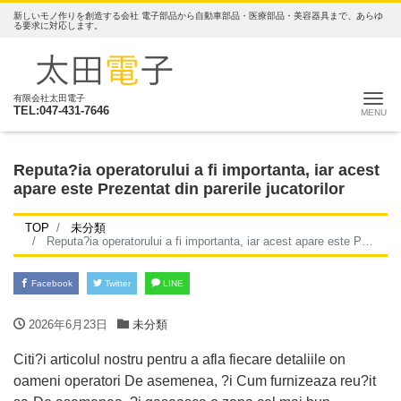
新しいモノ作りを創造する会社 電子部品から自動車部品・医療部品・美容器具まで、あらゆ
る要求に対応します。
ナ
有限会社太田電子
TEL:047-431-7646
Reputa?ia operatorului a fi importanta, iar acest
apare este Prezentat din parerile jucatorilor
TOP
未分類
Reputa?ia operatorului a fi importanta, iar acest apare este Prezentat din parerile jucatorilor
Facebook
Twitter
LINE
2026年6月23日
未分類
Citi?i articolul nostru pentru a afla fiecare detaliile on
oameni operatori De asemenea, ?i Cum furnizeaza reu?it