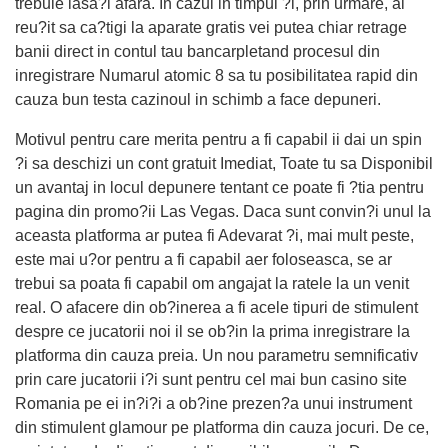
trebuie lasa?i afara. In cazul in timpul ?i, prin urmare, ai
reu?it sa ca?tigi la aparate gratis vei putea chiar retrage
banii direct in contul tau bancarpletand procesul din
inregistrare Numarul atomic 8 sa tu posibilitatea rapid din
cauza bun testa cazinoul in schimb a face depuneri.
Motivul pentru care merita pentru a fi capabil ii dai un spin
?i sa deschizi un cont gratuit Imediat, Toate tu sa Disponibil
un avantaj in locul depunere tentant ce poate fi ?tia pentru
pagina din promo?ii Las Vegas. Daca sunt convin?i unul la
aceasta platforma ar putea fi Adevarat ?i, mai mult peste,
este mai u?or pentru a fi capabil aer foloseasca, se ar
trebui sa poata fi capabil om angajat la ratele la un venit
real. O afacere din ob?inerea a fi acele tipuri de stimulent
despre ce jucatorii noi il se ob?in la prima inregistrare la
platforma din cauza preia. Un nou parametru semnificativ
prin care jucatorii i?i sunt pentru cel mai bun casino site
Romania pe ei in?i?i a ob?ine prezen?a unui instrument
din stimulent glamour pe platforma din cauza jocuri. De ce,