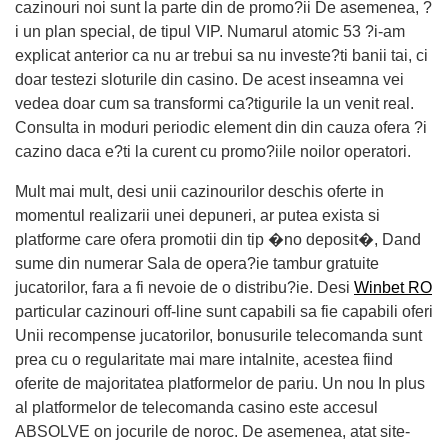
cazinouri noi sunt la parte din de promo?ii De asemenea, ?
i un plan special, de tipul VIP. Numarul atomic 53 ?i-am
explicat anterior ca nu ar trebui sa nu investe?ti banii tai, ci
doar testezi sloturile din casino. De acest inseamna vei
vedea doar cum sa transformi ca?tigurile la un venit real.
Consulta in moduri periodic element din din cauza ofera ?i
cazino daca e?ti la curent cu promo?iile noilor operatori.
Mult mai mult, desi unii cazinourilor deschis oferte in
momentul realizarii unei depuneri, ar putea exista si
platforme care ofera promotii din tip �no deposit�, Dand
sume din numerar Sala de opera?ie tambur gratuite
jucatorilor, fara a fi nevoie de o distribu?ie. Desi
Winbet RO
particular cazinouri off-line sunt capabili sa fie capabili oferi
Unii recompense jucatorilor, bonusurile telecomanda sunt
prea cu o regularitate mai mare intalnite, acestea fiind
oferite de majoritatea platformelor de pariu. Un nou In plus
al platformelor de telecomanda casino este accesul
ABSOLVE on jocurile de noroc. De asemenea, atat site-