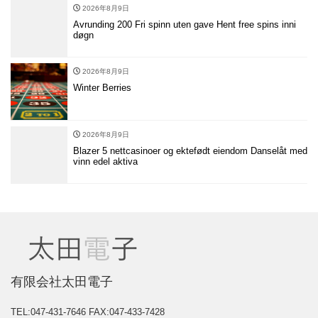
2026年8月9日
Avrunding 200 Fri spinn uten gave Hent free spins inni
døgn
2026年8月9日
Winter Berries
2026年8月9日
Blazer 5 nettcasinoer og ektefødt eiendom Danselåt med
vinn edel aktiva
有限会社太田電子
TEL:047-431-7646
FAX:047-433-7428