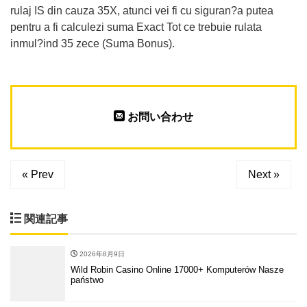
rulaj IS din cauza 35X, atunci vei fi cu siguran?a putea
pentru a fi calculezi suma Exact Tot ce trebuie rulata
inmul?ind 35 zece (Suma Bonus).
お問い合わせ
« Prev
Next »
関連記事
2026年8月9日
Wild Robin Casino Online 17000+ Komputerów Nasze
państwo