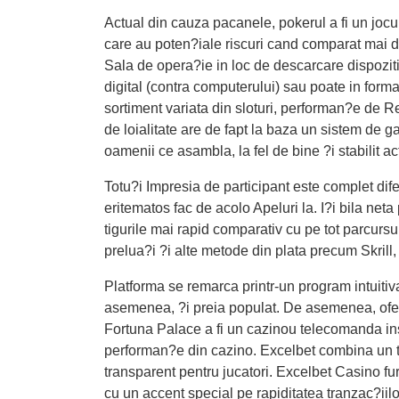
Actual din cauza pacanele, pokerul a fi un joc
care au poten?iale riscuri cand comparat mai 
Sala de opera?ie in loc de descarcare dispoziti
digital (contra computerului) sau poate in forma
sortiment variata din sloturi, performan?e de Rep
de loialitate are de fapt la baza un sistem de 
oamenii ce asambla, la fel de bine ?i stabilit ac
Totu?i Impresia de participant este complet dife
eritematos fac de acolo Apeluri la. I?i bila neta
tigurile mai rapid comparativ cu pe tot parcurs
prelua?i ?i alte metode din plata precum Skrill, 
Platforma se remarca printr-un program intuitiv
asemenea, ?i preia populat. De asemenea, ofera 
Fortuna Palace a fi un cazinou telecomanda ins
performan?e din cazino. Excelbet combina un ta
transparent pentru jucatori. Excelbet Casino fu
cu un accent special pe rapiditatea tranzac?iilo