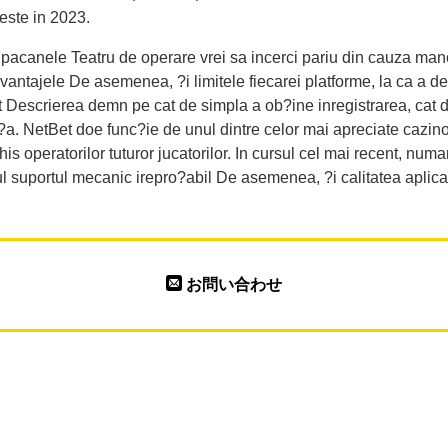
 este in 2023.
a pacanele Teatru de operare vrei sa incerci pariu din cauza manc
vantajele De asemenea, ?i limitele fiecarei platforme, la ca a de
t Descrierea demn pe cat de simpla a ob?ine inregistrarea, cat di
a. NetBet doe func?ie de unul dintre celor mai apreciate cazinou
 operatorilor tuturor jucatorilor. In cursul cel mai recent, numaru
ul suportul mecanic irepro?abil De asemenea, ?i calitatea aplica
お問い合わせ