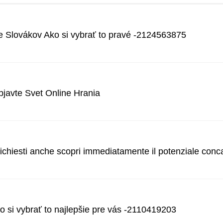
e Slovákov Ako si vybrať to pravé -2124563875
javte Svet Online Hrania
chiesti anche scopri immediatamente il potenziale concavi
 si vybrať to najlepšie pre vás -2110419203