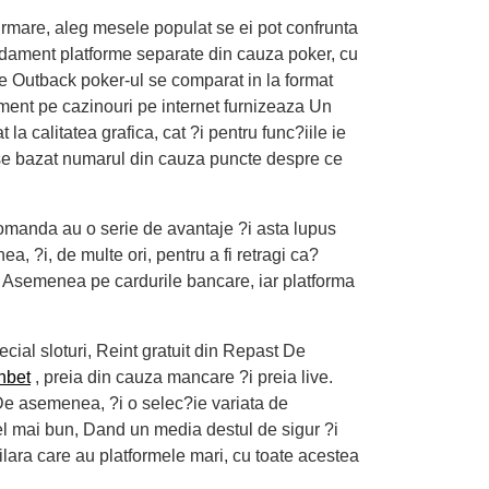
urmare, aleg mesele populat se ei pot confrunta
ndament platforme separate din cauza poker, cu
le Outback poker-ul se comparat in la format
rument pe cazinouri pe internet furnizeaza Un
la calitatea grafica, cat ?i pentru func?iile ie
pense bazat numarul din cauza puncte despre ce
ecomanda au o serie de avantaje ?i asta lupus
a, ?i, de multe ori, pentru a fi retragi ca?
t, Asemenea pe cardurile bancare, iar platforma
cial sloturi, Reint gratuit din Repast De
nbet
, preia din cauza mancare ?i preia live.
 De asemenea, ?i o selec?ie variata de
el mai bun, Dand un media destul de sigur ?i
ilara care au platformele mari, cu toate acestea