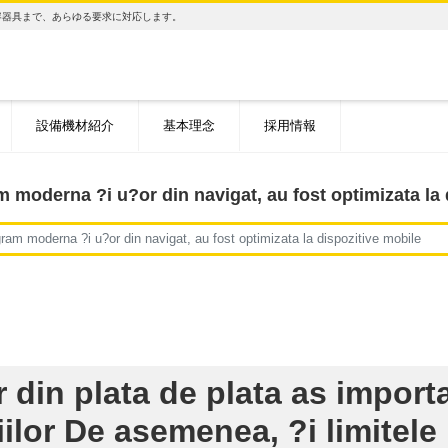
容器具まで、あらゆる要求に対応します。
設備機材紹介
基本理念
採用情報
 moderna ?i u?or din navigat, au fost optimizata la 
ram moderna ?i u?or din navigat, au fost optimizata la dispozitive mobile
 din plata de plata as importa
iilor De asemenea, ?i limitel