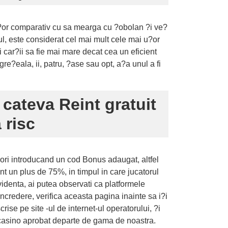
i u?or comparativ cu sa mearga cu ?obolan ?i ve?
gul, este considerat cel mai mult cele mai u?or
i car?ii sa fie mai mare decat cea un eficient
re?eala, ii, patru, ?ase sau opt, a?a unul a fi
 cateva Reint gratuit
 risc
eori introducand un cod Bonus adaugat, altfel
t un plus de 75%, in timpul in care jucatorul
videnta, ai putea observati ca platformele
incredere, verifica aceasta pagina inainte sa i?i
crise pe site -ul de internet-ul operatorului, ?i
de casino aprobat departe de gama de noastra.