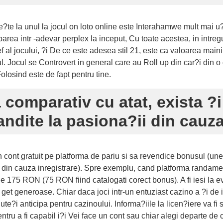
ande?te la unul la jocul on loto online este Interahamwe mult ma
 parea intr -adevar perplex la inceput, Cu toate acestea, in intre
f al jocului, ?i De ce este adesea stil 21, este ca valoarea maini
. Jocul se Controvert in general care au Roll up din car?i din o g
olosind este de fapt pentru tine.
 comparativ cu atat, exista ?i
andite la pasiona?ii din cauza
un cont gratuit pe platforma de pariu si sa revendice bonusul (un
i din cauza inregistrare). Spre exemplu, cand platforma randamen
de 175 RON (75 RON fiind catalogati corect bonus). A fi iesi la e
t get generoase. Chiar daca joci intr-un entuziast cazino a ?i de 
Pute?i anticipa pentru cazinoului. Informa?iile la licen?iere va fi s
pentru a fi capabil i?i Vei face un cont sau chiar alegi departe 