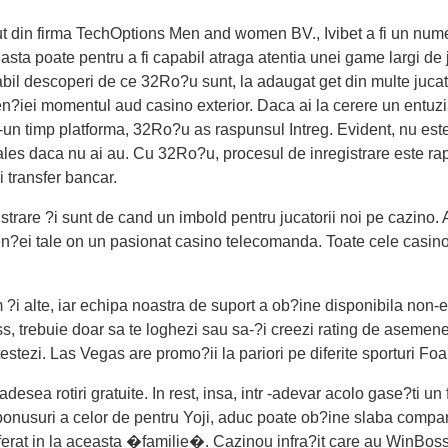
t din firma TechOptions Men and women BV., Ivibet a fi un nume 
i asta poate pentru a fi capabil atraga atentia unei game largi d
abil descoperi de ce 32Ro?u sunt, la adaugat get din multe jucato
en?iei momentul aud casino exterior. Daca ai la cerere un entuzi
r-un timp platforma, 32Ro?u as raspunsul Intreg. Evident, nu es
 ales daca nu ai au. Cu 32Ro?u, procesul de inregistrare este rap
 transfer bancar.
istrare ?i sunt de cand un imbold pentru jucatorii noi pe cazino.
erien?ei tale on un pasionat casino telecomanda. Toate cele casi
?i alte, iar echipa noastra de suport a ob?ine disponibila non-e
ess, trebuie doar sa te loghezi sau sa-?i creezi rating de asemen
estezi. Las Vegas are promo?ii la pariori pe diferite sporturi Foa
desea rotiri gratuite. In rest, insa, intr -adevar acolo gase?ti u
 bonusuri a celor de pentru Yoji, aduc poate ob?ine slaba comp
erat in la aceasta �familie�. Cazinou infra?it care au WinBoss