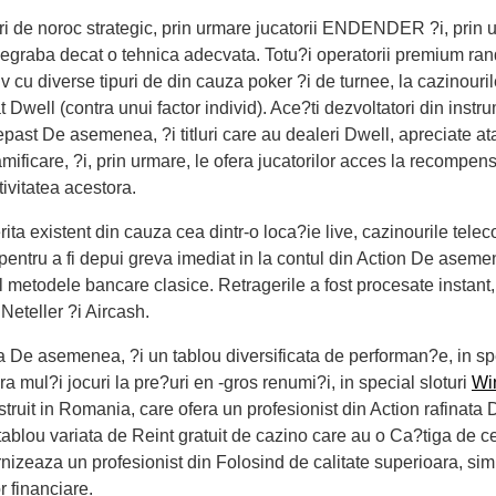
uri de noroc strategic, prin urmare jucatorii ENDENDER ?i, prin 
degraba decat o tehnica adecvata. Totu?i operatorii premium ra
v cu diverse tipuri de din cauza poker ?i de turnee, la cazinouri
t Dwell (contra unui factor individ). Ace?ti dezvoltatori din inst
ast De asemenea, ?i titluri care au dealeri Dwell, apreciate atat 
gamificare, ?i, prin urmare, le ofera jucatorilor acces la recom
tivitatea acestora.
rita existent din cauza cea dintr-o loca?ie live, cazinourile tel
 pentru a fi depui greva imediat in la contul din Action De asemene
ul metodele bancare clasice. Retragerile a fost procesate instan
Neteller ?i Aircash.
a De asemenea, ?i un tablou diversificata de performan?e, in spe
mul?i jocuri la pre?uri en -gros renumi?i, in special sloturi
Wi
truit in Romania, care ofera un profesionist din Action rafinata
blou variata de Reint gratuit de cazino care au o Ca?tiga de c
rnizeaza un profesionist din Folosind de calitate superioara, sim
r financiare.