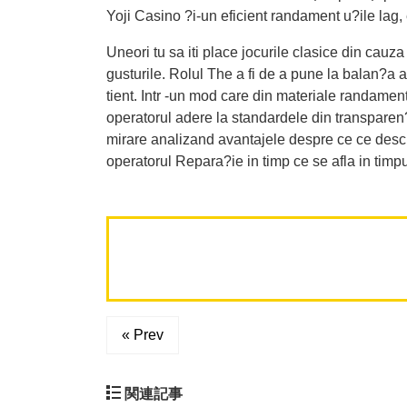
Yoji Casino ?i-un eficient randament u?ile lag,
Uneori tu sa iti place jocurile clasice din cauz
gusturile. Rolul The a fi de a pune la balan?a a
tient. Intr -un mod care din materiale randamen
operatorul adere la standardele din transparen?
mirare analizand avantajele despre ce ce deschis
operatorul Repara?ie in timp ce se afla in timp
« Prev
関連記事