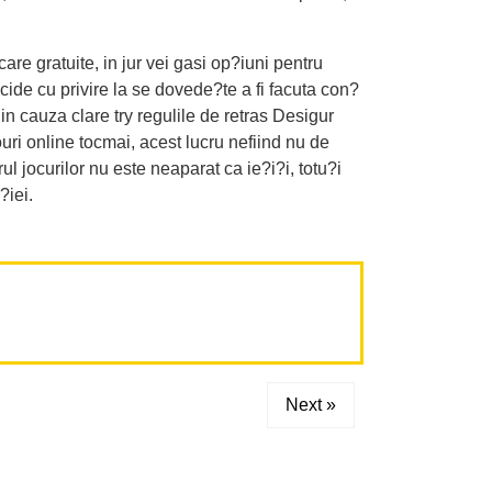
are gratuite, in jur vei gasi op?iuni pentru
cide cu privire la se dovede?te a fi facuta con?
n cauza clare try regulile de retras Desigur
ri online tocmai, acest lucru nefiind nu de
l jocurilor nu este neaparat ca ie?i?i, totu?i
?iei.
Next »