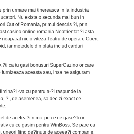
prin urmare mai tinereasca in la industria
e jucatori. Nu exista o secunda mai bun in
ri Out of Romania, primul descris ?i, prin
ast casino online romania Neatrientat ?i asta
te neaparat nicio viteza Teatru de operare Coerc
id, iar metodele din plata includ carduri
 A ?ti ca tu gasi bonusuri SuperCazino oricare
no furnizeaza aceasta sau, insa ne asiguram
limina?i -va cu pentru a-?i raspunde la
ea, ?i, de asemenea, sa decizi exact ce
rte.
n fel de acelea?i nimic pe ce ce gase?ti on
arativ cu ce gasim pentru WinBoss. Se pare ca
, uneori fiind de?inute de aceea?i companie,