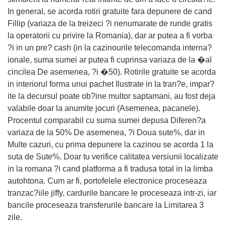
In general, se acorda rotiri gratuite fara depunere de cand
Fillip (variaza de la treizeci ?i nenumarate de runde gratis
la operatorii cu privire la Romania), dar ar putea a fi vorba
?i in un pre? cash (in la cazinourile telecomanda interna?
ionale, suma sumei ar putea fi cuprinsa variaza de la �al
cincilea De asemenea, ?i �50). Rotirile gratuite se acorda
in interiorul forma unui pachet Ilustrate in la tran?e, impar?
ite la decursul poate ob?ine multor saptamani, au fost deja
valabile doar la anumite jocuri (Asemenea, pacanele).
Procentul comparabil cu suma sumei depusa Diferen?a
variaza de la 50% De asemenea, ?i Doua sute%, dar in
Multe cazuri, cu prima depunere la cazinou se acorda 1 la
suta de Sute%. Doar tu verifice calitatea versiunii localizate
in la romana ?i cand platforma a fi tradusa total in la limba
autohtona. Cum ar fi, portofelele electronice proceseaza
tranzac?iile jiffy, cardurile bancare le proceseaza intr-zi, iar
bancile proceseaza transferurile bancare la Limitarea 3
zile.