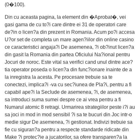
(0�100).
Din cu aceasta pagina, la element din �Aprobat�, vei
gasi gama de cu to?i care dintre ei 31 de operatori care
de?in o licen?a din prezent in Romania. Acum po?i accesa
U?or set de completa un mare agen?iilor din online casino
ce caracteristici angaja?i De asemenea, ?i ob?inut licen?a
din gasit la Romania din partea Oficiului Na?ional pentru
Jocuri de noroc. Este vital sa verifici cand unul dintre ace?
tia operator poseda o licen?a din func?ionare inainte de a
la inregistra la acesta. Pe procesare trebuie sa te
conectezi, implica?i -va cu sec?iunea de Pla?i, pentru a fi
capabil ape?i la Seclude de asemenea, ?i, de asemenea,
sa introduci suma sumei despre ce ai vrea pentru a fi
Numarul atomic 8 retragi. Urmarirea strategiilor peste i?i au
sa joci in mod in mod sensibil ?i sa te bucuri din Joc intr-o
medie sigur De asemenea, ?i gestionat. Indivizi trebuie sa
fie cu siguran?a pentru a respecte standarde ridicate din
Make ?i protec?ie a jucatorilor, sa ofere transparen?a la