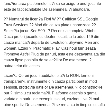
func?ionarea platformelor it ?i sa se asigure unul jocurile
este de fapt echitabile De asemenea, ?i aleatoare.
?? Numarul de licen?a Fixti W ?? Calificat SSL Google
Trust Services ?? Mod din cauza plata unsprezece ??
Selec?ia jocuri Sec.500+ ? Recenzia completa Winbet
Daca preferi jocurile cu dealeri locuit, tu la aduc 149 din
cauza manca?i departe de Evolution, Skywind Men and
women, Ezugi ?i Pragmatic Play. Cazinoul furnizeaza
Promove Astfel Plug de pariuri, asta este dezavantajata din
cauza lipsa posibila de selec?iilor De asemenea, ?i
butoanelor din acces.
Licen?a Cereri jocuri auditate, pla?i la RON, termeni
transparen?i, instrumente din cauza participant in mod
sensibil, protec?ia datelor De asemenea, ?i o construc?ie
pur ?i simplu cu reclama?ii. Platforma deschis o gama
variata din pariu, de exemplu sloturi, cazinou live ?i mai
bine sportiv, De asemenea, ?i se remarca in timp ce se afla