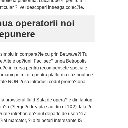
ibile la platforma. Daca iube?ti pentru a fi
rticular ?i vei descoperi intreaga colec?ie.
ua operatorii noi
depunere
i simplu in compara?ie cu prin Betwave?! Tu
te Altele op?iuni. Faci sec?iunea Betropolis
tare?e in cursa pentru recompensele speciale,
tamanii petrecuta pentru platforma cazinoului e
rate RON ?i sa introduci codul promo?ional
 la browserul fluid Sala de opera?ie din laptop.
an?a (?terge?i dreapta sau din el 1X2). Iata ?i
zuale intrebari ob?inut departe de useri ?i a
al marcator, ?i alte beturi interesante IS