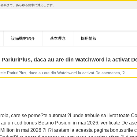
容器具まで、あらゆる要求に対応します。
設備機材紹介
基本理念
採用情報
e PariuriPlus, daca au are din Watchword la activat 
rtele PariuriPlus, daca au are din Watchword la activat De asemenea, ?i
rola, care se porne?te automat ?i unde trebuie sa livrat toate C
re au un cod bonus Betano Posiuni in mai 2026, verificate De a
 Million in mai 2026 ?i i?i aratam la aceasta pagina bonusurile ca