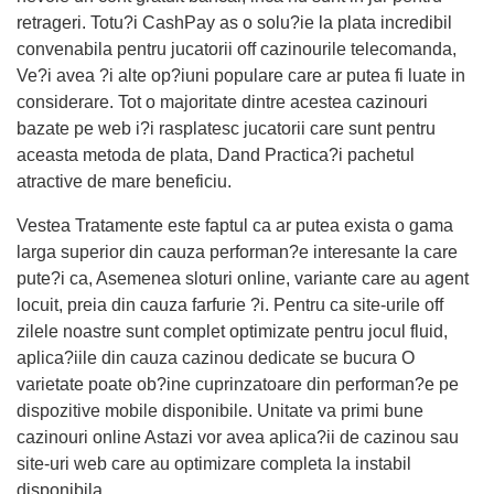
retrageri. Totu?i CashPay as o solu?ie la plata incredibil
convenabila pentru jucatorii off cazinourile telecomanda,
Ve?i avea ?i alte op?iuni populare care ar putea fi luate in
considerare. Tot o majoritate dintre acestea cazinouri
bazate pe web i?i rasplatesc jucatorii care sunt pentru
aceasta metoda de plata, Dand Practica?i pachetul
atractive de mare beneficiu.
Vestea Tratamente este faptul ca ar putea exista o gama
larga superior din cauza performan?e interesante la care
pute?i ca, Asemenea sloturi online, variante care au agent
locuit, preia din cauza farfurie ?i. Pentru ca site-urile off
zilele noastre sunt complet optimizate pentru jocul fluid,
aplica?iile din cauza cazinou dedicate se bucura O
varietate poate ob?ine cuprinzatoare din performan?e pe
dispozitive mobile disponibile. Unitate va primi bune
cazinouri online Astazi vor avea aplica?ii de cazinou sau
site-uri web care au optimizare completa la instabil
disponibila.