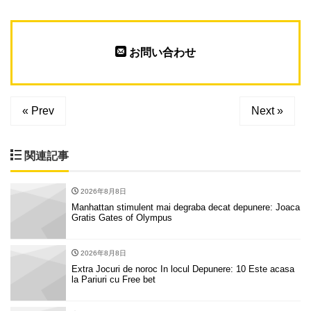
お問い合わせ
« Prev
Next »
関連記事
2026年8月8日
Manhattan stimulent mai degraba decat depunere: Joaca
Gratis Gates of Olympus
2026年8月8日
Extra Jocuri de noroc In locul Depunere: 10 Este acasa
la Pariuri cu Free bet